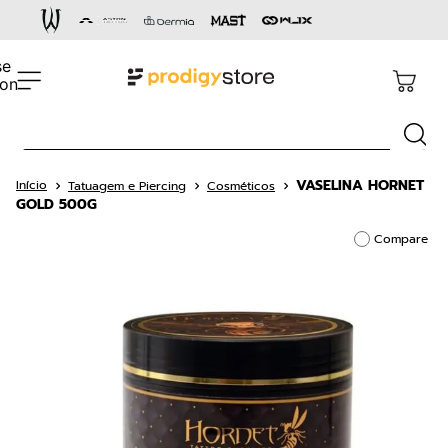
Termos mais buscados
1
º
cartucho
2
º
capacete
Busca
3
º
pen
4
º
dermógrafo
VASELINA HORNET
Tatuagem e Piercing
Cosméticos
GOLD 500G
5
º
aston gold
Compare
6
º
cartucho rm
7
º
bandagem
8
º
cnexplore
9
º
ava
10
º
36 pontas