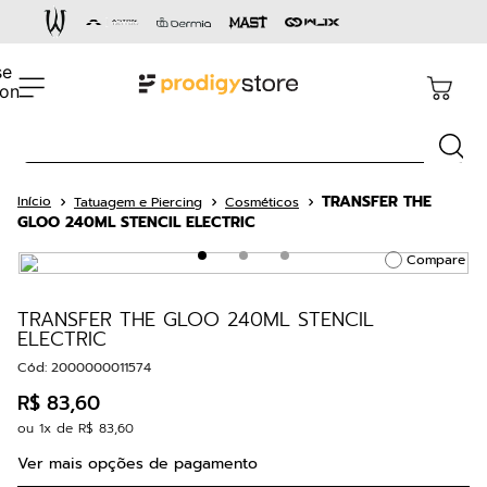
Termos mais buscados
1
º
cartucho
2
º
capacete
Busca
3
º
pen
4
º
dermógrafo
TRANSFER THE
Tatuagem e Piercing
Cosméticos
GLOO 240ML STENCIL ELECTRIC
5
º
aston gold
Compare
6
º
cartucho rm
7
º
bandagem
TRANSFER THE GLOO 240ML STENCIL
ELECTRIC
8
º
cnexplore
Cód
:
2000000011574
9
º
ava
R$
83
,
60
10
º
36 pontas
ou
1
x de
R$
83
,
60
Ver mais opções de pagamento