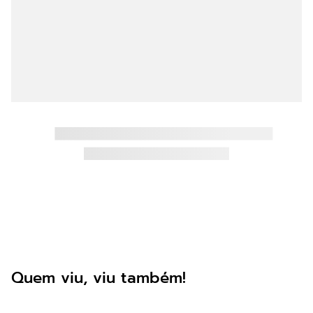
8
º
mast pro
9
º
36 pontas
10
º
impressora
Quem viu, viu também!