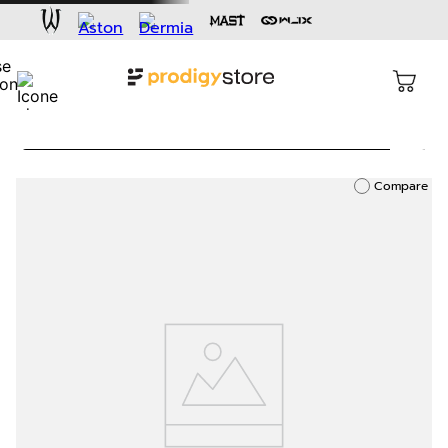
Busca
Termos mais buscados
Compare
1
º
cartucho
2
º
capacete
3
º
pen
4
º
dermógrafo
5
º
aston gold
6
º
cartucho rm
7
º
bandagem