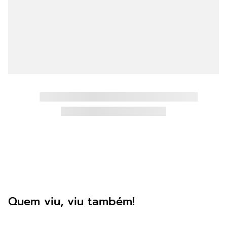
8
º
cnexplore
9
º
ava
10
º
36 pontas
Quem viu, viu também!