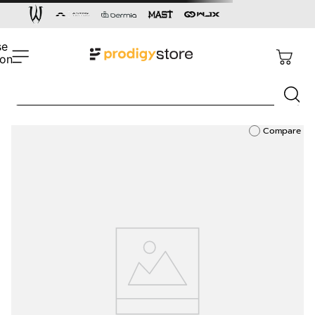
Busca
Termos mais buscados
Compare
1
º
cartucho
2
º
capacete
3
º
pen
4
º
dermógrafo
5
º
aston gold
6
º
cartucho rm
7
º
bandagem