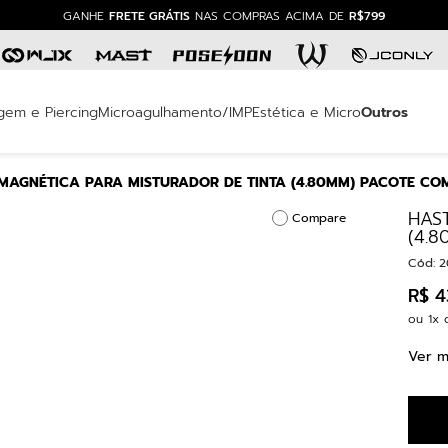
GANHE
FRETE GRÁTIS
NAS COMPRAS ACIMA DE
R$799
mais buscados
ucho
gem e Piercing
Microagulhamento/IMP
Estética e Micro
Outros
cete
MAGNÉTICA PARA MISTURADOR DE TINTA (4.80MM) PACOTE CO
 gold
HAS
Compare
ógrafo
(4.
ucho rm
Cód
:
2
agem
R$
4
ou
1
x 
ontas
Ver m
plore
ssora