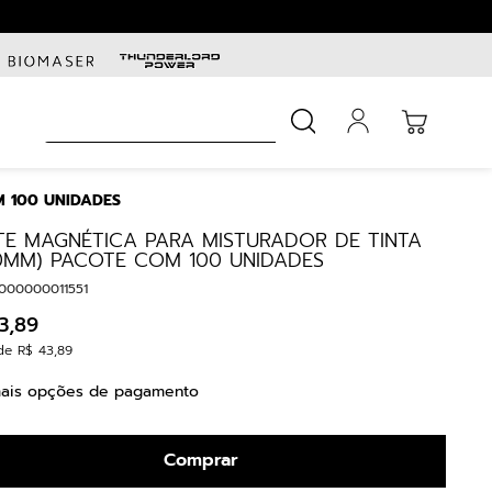
Busca
M 100 UNIDADES
TE MAGNÉTICA PARA MISTURADOR DE TINTA
80MM) PACOTE COM 100 UNIDADES
000000011551
3
,
89
de
R$
43
,
89
ais opções de pagamento
Comprar