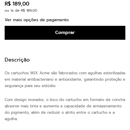
R$
189
,
00
ou
1
x de
R$
189
,
00
Ver mais opções de pagamento
Comprar
Descrição
Os cartuchos WJX Acme são fabricados com agulhas esterilizadas
em material antibacteriano e antioxidante, garantindo proteção e
segurança para seu estúdio.
Com design inovador, o bico do cartucho em formato de concha
absorve mais tinta e aumenta a capacidade de armazenamento
do pigmento, além de reduzir o atrito entre o cartucho e a
agulha.