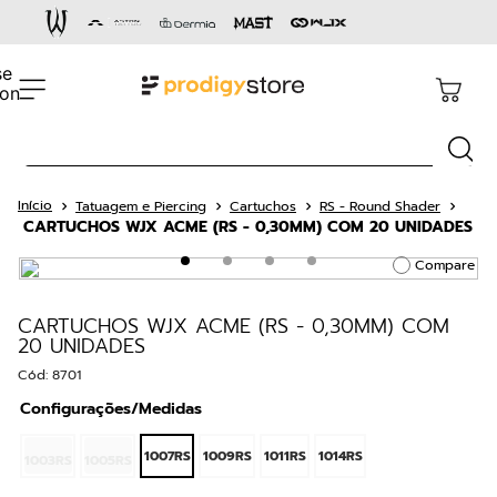
Termos mais buscados
1
º
cartucho
2
º
capacete
Busca
3
º
pen
4
º
aston gold
Tatuagem e Piercing
Cartuchos
RS - Round Shader
CARTUCHOS WJX ACME (RS - 0,30MM) COM 20 UNIDADES
5
º
dermógrafo
Compare
6
º
cartucho rm
7
º
bandagem
CARTUCHOS WJX ACME (RS - 0,30MM) COM
20 UNIDADES
8
º
36 pontas
Cód
:
8701
9
º
cnexplore
Configurações/Medidas
10
º
impressora
1007RS
1009RS
1011RS
1014RS
1003RS
1005RS