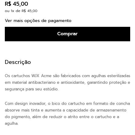
R$
45
,
00
ou
1
x de
R$
45
,
00
Ver mais opções de pagamento
Comprar
Descrição
Os cartuchos WJX Acme são fabricados com agulhas esterilizadas
em material antibacteriano e antioxidante, garantindo proteção e
segurança para seu estúdio.
Com design inovador, o bico do cartucho em formato de concha
absorve mais tinta e aumenta a capacidade de armazenamento
do pigmento, além de reduzir o atrito entre o cartucho e a
agulha.