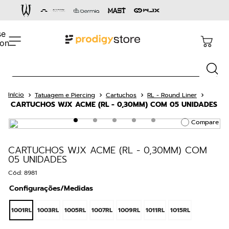
Termos mais buscados
1
º
cartucho
2
º
capacete
Busca
3
º
pen
4
º
aston gold
Tatuagem e Piercing
Cartuchos
RL - Round Liner
CARTUCHOS WJX ACME (RL - 0,30MM) COM 05 UNIDADES
5
º
dermógrafo
Compare
6
º
cartucho rm
7
º
bandagem
CARTUCHOS WJX ACME (RL - 0,30MM) COM
05 UNIDADES
8
º
36 pontas
Cód
:
8981
9
º
cnexplore
Configurações/Medidas
10
º
impressora
1001RL
1003RL
1005RL
1007RL
1009RL
1011RL
1015RL