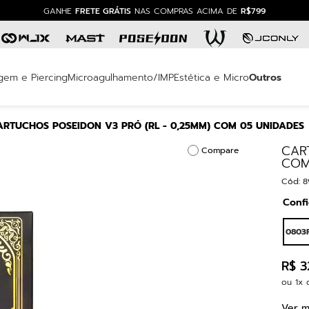
GANHE
FRETE GRÁTIS
NAS COMPRAS ACIMA DE
R$799
mais buscados
ucho
gem e Piercing
Microagulhamento/IMP
Estética e Micro
Outros
cete
ARTUCHOS POSEIDON V3 PRÓ (RL - 0,25MM) COM 05 UNIDADES
ógrafo
CAR
Compare
 gold
COM
ucho rm
Cód
:
8
agem
Conf
 pro
0803
ontas
R$
3
ssora
ou
1
x 
Ver m