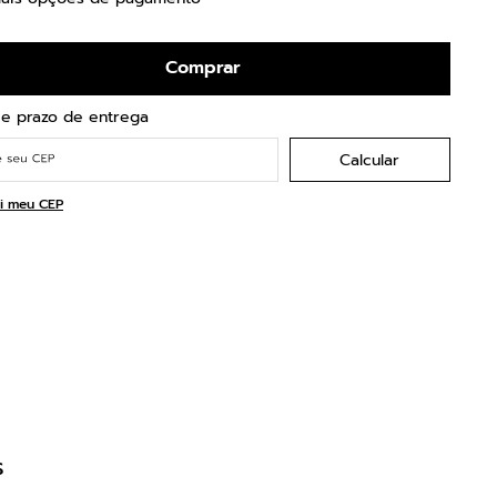
Comprar
i meu CEP
s