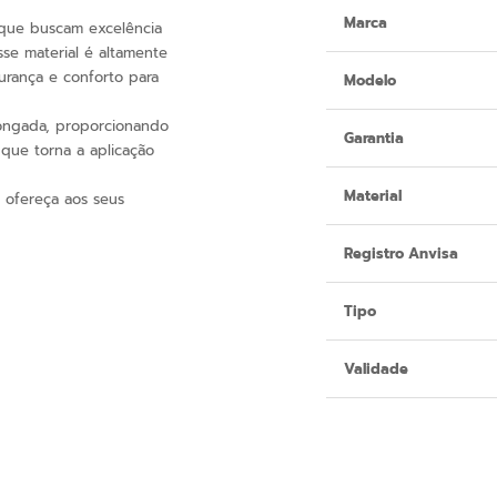
Marca
 que buscam excelência
sse material é altamente
gurança e conforto para
Modelo
longada, proporcionando
Garantia
 que torna a aplicação
Material
 ofereça aos seus
Registro Anvisa
Tipo
Validade