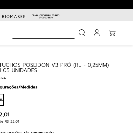
Busca
TUCHOS POSEIDON V3 PRÓ (RL - 0,25MM)
 05 UNIDADES
924
igurações/Medidas
RL
2
,
01
de
R$
32
,
01
ais opções de pagamento