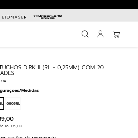
Busca
UCHOS DIRK II (RL - 0,25MM) COM 20
DADES
994
igurações/Medidas
RL
0805RL
39
,
00
de
R$
139
,
00
ais opções de pagamento