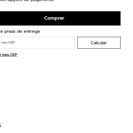
Comprar
i meu CEP
s