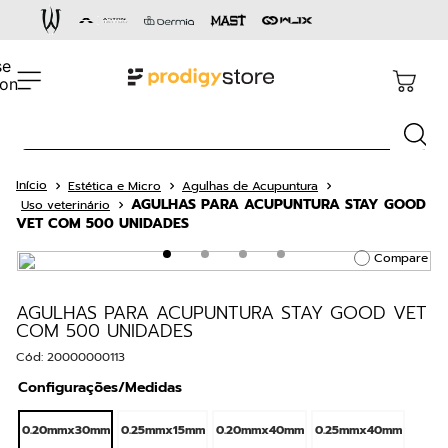
Termos mais buscados
1
º
cartucho
2
º
capacete
Busca
3
º
pen
4
º
aston gold
Estética e Micro
Agulhas de Acupuntura
AGULHAS PARA ACUPUNTURA STAY GOOD
5
º
dermógrafo
Uso veterinário
VET COM 500 UNIDADES
6
º
cartucho rm
Compare
7
º
bandagem
AGULHAS PARA ACUPUNTURA STAY GOOD VET
8
º
36 pontas
COM 500 UNIDADES
9
º
cnexplore
Cód
:
20000000113
10
º
impressora
Configurações/Medidas
0.20mmx30mm
0.25mmx15mm
0.20mmx40mm
0.25mmx40mm