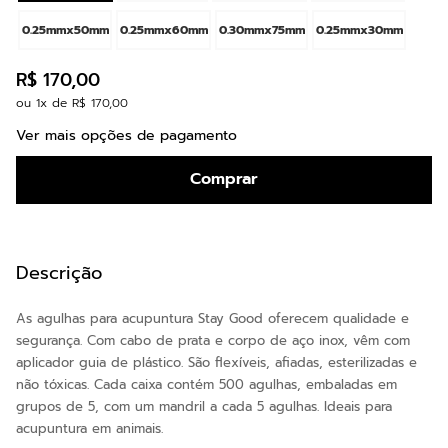
0.25mmx50mm
0.25mmx60mm
0.30mmx75mm
0.25mmx30mm
R$
170
,
00
ou
1
x de
R$
170
,
00
Ver mais opções de pagamento
Comprar
Descrição
As agulhas para acupuntura Stay Good oferecem qualidade e
segurança. Com cabo de prata e corpo de aço inox, vêm com
aplicador guia de plástico. São flexíveis, afiadas, esterilizadas e
não tóxicas. Cada caixa contém 500 agulhas, embaladas em
grupos de 5, com um mandril a cada 5 agulhas. Ideais para
acupuntura em animais.