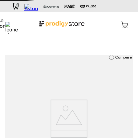
Busca
Termos mais buscados
Compare
1
º
cartucho
2
º
capacete
3
º
pen
4
º
dermógrafo
5
º
aston gold
6
º
cartucho rm
7
º
bandagem