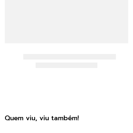
8
º
mast pro
9
º
36 pontas
10
º
impressora
Quem viu, viu também!