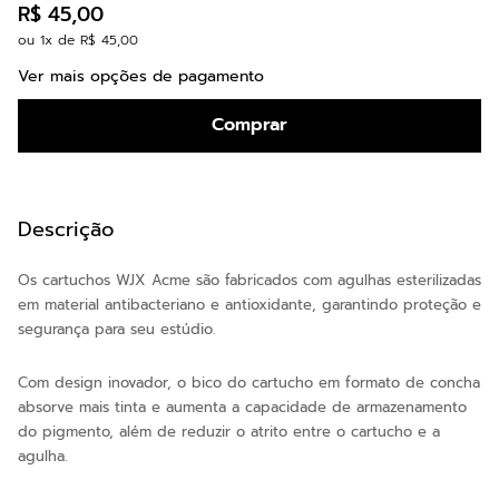
R$
45
,
00
ou
1
x de
R$
45
,
00
Ver mais opções de pagamento
Comprar
Descrição
Os cartuchos WJX Acme são fabricados com agulhas esterilizadas
em material antibacteriano e antioxidante, garantindo proteção e
segurança para seu estúdio.
Com design inovador, o bico do cartucho em formato de concha
absorve mais tinta e aumenta a capacidade de armazenamento
do pigmento, além de reduzir o atrito entre o cartucho e a
agulha.