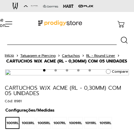
Termos mais buscados
1
º
cartucho
2
º
capacete
Busca
3
º
pen
4
º
dermógrafo
Tatuagem e Piercing
Cartuchos
RL - Round Liner
CARTUCHOS WJX ACME (RL - 0,30MM) COM 05 UNIDADES
5
º
aston gold
Compare
6
º
cartucho rm
7
º
bandagem
CARTUCHOS WJX ACME (RL - 0,30MM) COM
05 UNIDADES
8
º
cnexplore
Cód
:
8981
9
º
ava
Configurações/Medidas
10
º
36 pontas
1001RL
1003RL
1005RL
1007RL
1009RL
1011RL
1015RL