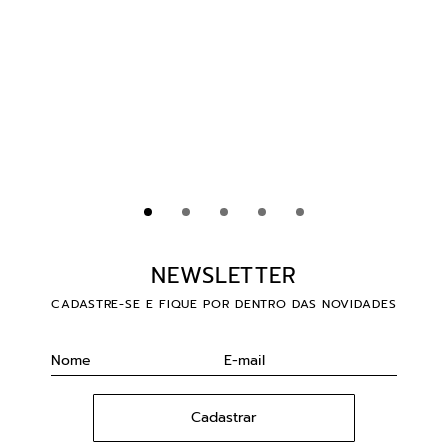
CARTUCHOS JKS ANCH (RL -
CARTUCHOS WJX ULTRA (RL -
0,30MM) COM 20 UNIDADES
0,30MM) COM 20 UNIDADES
R$
139
,
00
R$
199
,
00
NEWSLETTER
CADASTRE-SE E FIQUE POR DENTRO DAS NOVIDADES
Cadastrar