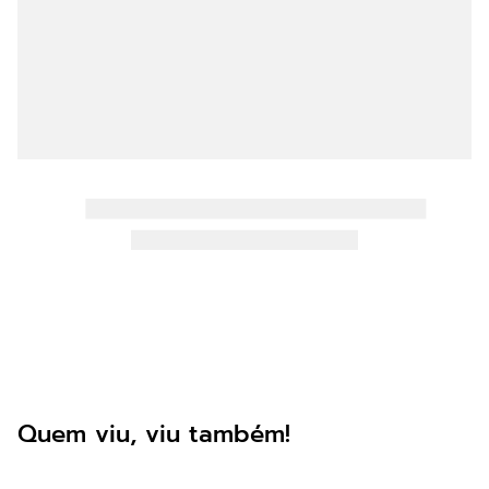
8
º
36 pontas
9
º
cnexplore
10
º
impressora
Quem viu, viu também!