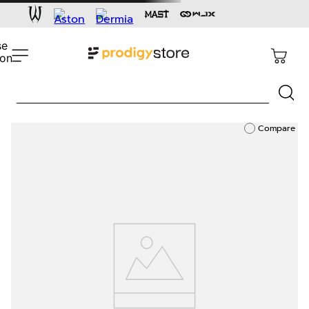
Busca
Termos mais buscados
Compare
1
º
cartucho
2
º
capacete
3
º
pen
4
º
aston gold
5
º
dermógrafo
6
º
cartucho rm
7
º
bandagem